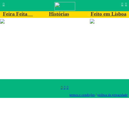
︎
︎
︎
Feira Feita
Histórias
Feito em Lisboa
︎
︎
︎
termos e condições
/
política de privacidade