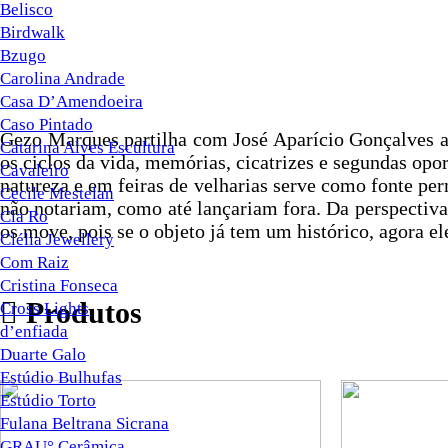
Belisco
Birdwalk
Bzugo
Carolina Andrade
Casa D’Amendoeira
Caso Pintado
Gezo Marques partilha com José Aparício Gonçalves a 
Catarina Alves Escultura
os ciclos da vida, memórias, cicatrizes e segundas op
Cavaleiro
natureza e em feiras de velharias serve como fonte pe
Cecile Mestelan
não notariam, como até lançariam fora. Da perspectiva 
Cla Ro
os move, pois se o objeto já tem um histórico, agora e
Clélia Jewellery
Com Raiz
Cristina Fonseca
︎ Produtos
Cross Lights
d’enfiada
Duarte Galo
Estúdio Bulhufas
Estúdio Torto
Fulana Beltrana Sicrana
GRAU° Cerâmica