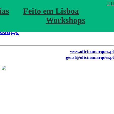
︎
︎
ias
Feito em Lisboa
Workshops
︎
︎
blage
www.oficinamarques.pt
geral@oficinamarques.pt