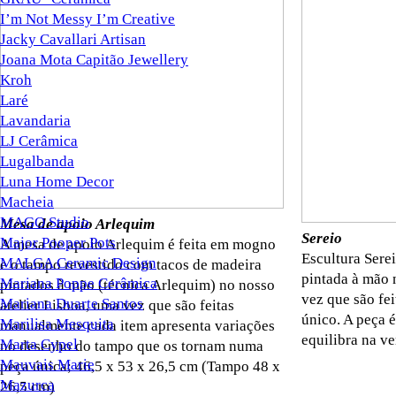
I’m Not Messy I’m Creative
Jacky Cavallari Artisan
Joana Mota Capitão Jewellery
Kroh
Laré
Lavandaria
LJ Cerâmica
Lugalbanda
Luna Home Decor
Macheia
MAGO Studio
Mesa de apoio Arlequim
Sereio
Major Pooper Pots
A mesa de apoio Arlequim é feita em mogno
Escultura Sere
MALGA Ceramic Design
e o tampo revestido com tacos de madeira
pintada à mão 
Mariana Poppe Cerâmica
pintados à mão (técnica Arlequim) no nosso
vez que são fe
Mariana Duarte Santos
atelier Lisboa, uma vez que são feitas
único. A peça é
Marilisa Mesquita
manualmente cada item apresenta variações
equilibra na ve
Marta Cypel
no desenho do tampo que os tornam numa
Mauvais Marie
peça única; 46,5 x 53 x 26,5 cm (Tampo 48 x
Mazurca
26,5 cm)