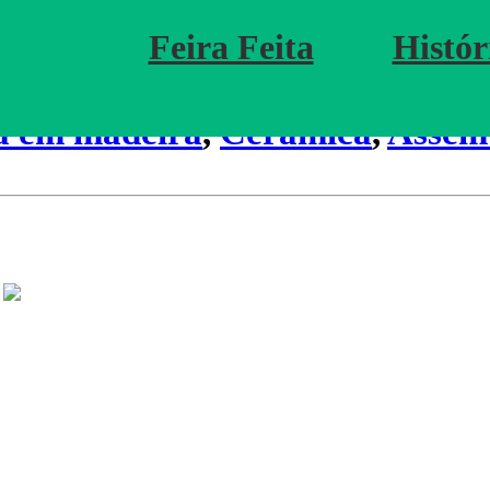
Feira Feita
Histór
a em madeira
,
Cerâmica
,
Assem